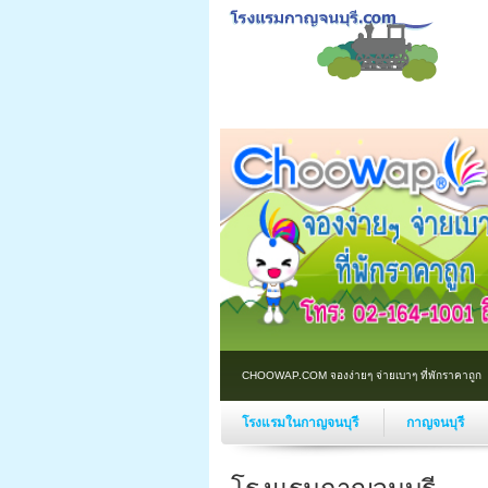
CHOOWAP.COM จองง่ายๆ จ่ายเบาๆ ที่พักราคาถูก
โรงแรมในกาญจนบุรี
กาญจนบุรี