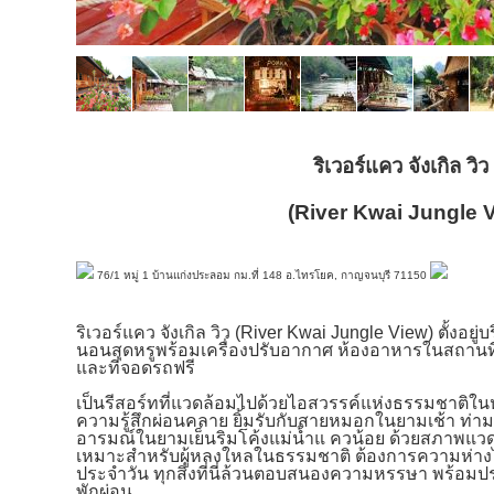
ริเวอร์แคว จังเกิล วิว
(River Kwai Jungle 
76/1 หมู่ 1 บ้านแก่งประลอม กม.ที่ 148 อ.ไทรโยค, กาญจนบุรี 71150
ริเวอร์แคว จังเกิล วิว (River Kwai Jungle View) ตั้งอยู่
นอนสุดหรูพร้อมเครื่องปรับอากาศ ห้องอาหารในสถานที่นี้ 
และที่จอดรถฟรี
เป็นรีสอร์ทที่แวดล้อมไปด้วยไอสวรรค์แห่งธรรมชาติในหุ
ความรู้สึกผ่อนคลาย ยิ้มรับกับสายหมอกในยามเช้า ท
อารมณ์ในยามเย็นริมโค้งแม่น้ำแ
ควน้อย ด้วยสภาพแวด
เหมาะสำหรับผู้หลงใหลในธรรมชาติ ต้องการความห่าง
ประจำวัน ทุกสิ่งที่นี่ล้วนตอบสนองความหรรษา พร้อมป
พักผ่อน