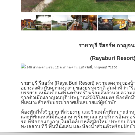
รายาบุรี รีสอร์ท กาญจนบ
(Rayaburi Resort
148 ท่ากระดาน ซอย 12 ต.ท่ากระดาน อ.ศรีสวัสดิ์, กาญจนบุรี 71250
รายาบุรี รีสอร์ท (Raya Buri Resort) ความงดงามของบ้
อย่างลงตัว กับความงดงามของธรรมชาติ สมคำที่ว่า "ร
บรรยาย เหนือเขื่อนศรีนครินทร์" พร้อมสิ่งอำนวยความส
จากตัวเมืองกาญจนบุรี ประมาณ200กิโลเมตร ห้องพักมีทั
ที่เหมาะสำหรับบรรยากาศเย็นสบายแก่ผู้เข้าพัก
ห้องพักมีทั้งวิวสวน
ที่สวยงาม และวิวแม่น้ำที่เหมาะสำห
และที่พักแห่งนี้มีห้องอาหารริมทะเลสาบ บริการอินเทอร์เ
รถ ที่พักตกแต่งภายในสไตล์บาหลีสมัยใหม่ ประกอบด้วย
ทะเลสาบ ทีวี พื้นที่นั่งเล่น และห้องน้ำส่วนตัวพร้อมฝักบั