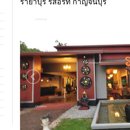
รายาบุรี รีสอร์ท กาญจนบุรี