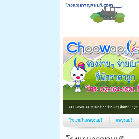
CHOOWAP.COM จองง่ายๆ จ่ายเบาๆ ที่พักราคาถูก
โรงแรมในกาญจนบุรี
กาญจนบุรี