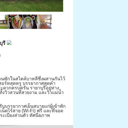
ุรี
)
านพักในสไตล์บาหลีซึ่งผสานกันไว้
ีสอร์ทสุดหรู บรรยากาศสุดคำ
ะดวกครบครัน รายาบุรีอยู่ห่าง
้งวิวสวนที่สวยงาม และวิวแม่น้ำ
รับบรรยากาศเย็นสบายแก่ผู้เข้าพัก
น็ตไร้สาย (Wi-Fi) ฟรี และที่จอด
ระเบียงส่วนตัว ทัศนียภาพ
ว